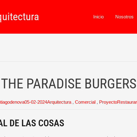
uitectura
Inicio
Nosotros
THE PARADISE BURGERS
tiagodenova
05-02-2024
Arquitectura
,
Comercial
,
Proyecto
Restaura
AL DE LAS COSAS