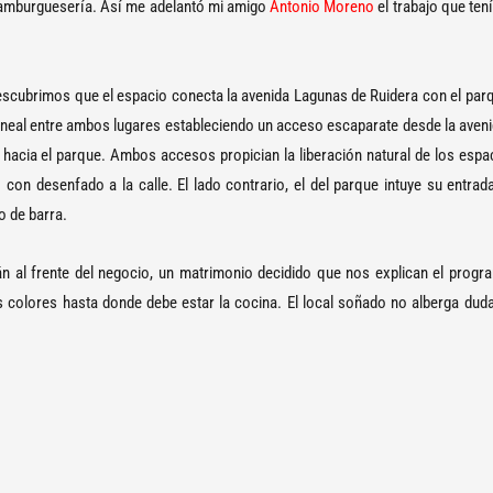
hamburguesería. Así me adelantó mi amigo
Antonio Moreno
el trabajo que ten
 descubrimos que el espacio conecta la avenida Lagunas de Ruidera con el parq
 lineal entre ambos lugares estableciendo un acceso escaparate desde la avenid
 hacia el parque. Ambos accesos propician la liberación natural de los espac
con desenfado a la calle. El lado contrario, el del parque intuye su entrada
o de barra.
án al frente del negocio, un matrimonio decidido que nos explican el progr
os colores hasta donde debe estar la cocina. El local soñado no alberga dud